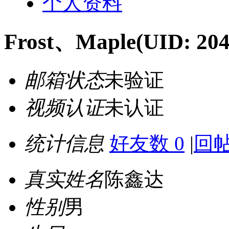
个人资料
Frost、Maple
(UID: 204
邮箱状态
未验证
视频认证
未认证
统计信息
好友数 0
|
回帖
真实姓名
陈鑫达
性别
男