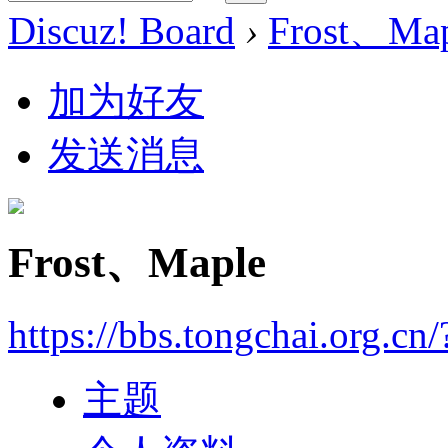
Discuz! Board
›
Frost、Map
加为好友
发送消息
Frost、Maple
https://bbs.tongchai.org.cn
主题