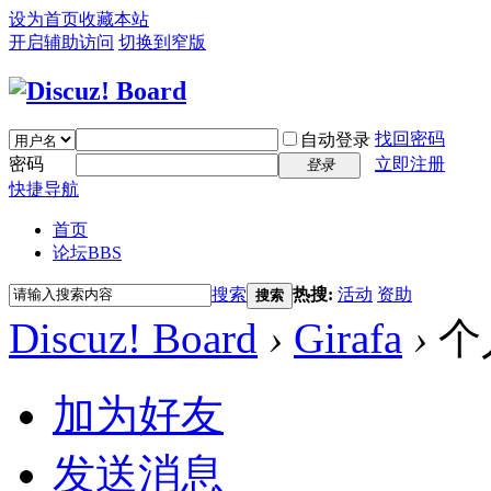
设为首页
收藏本站
开启辅助访问
切换到窄版
找回密码
自动登录
密码
立即注册
登录
快捷导航
首页
论坛
BBS
搜索
热搜:
活动
资助
搜索
Discuz! Board
›
Girafa
›
个
加为好友
发送消息