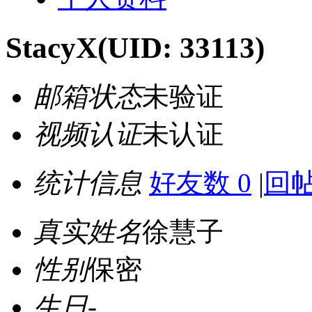
StacyX
(UID: 33113)
邮箱状态
未验证
视频认证
未认证
统计信息
好友数 0
|
回帖
真实姓名
徐慧子
性别
保密
生日
-