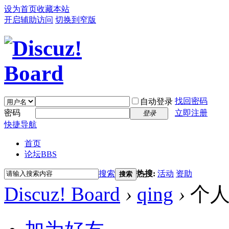
设为首页
收藏本站
开启辅助访问
切换到窄版
找回密码
自动登录
密码
立即注册
登录
快捷导航
首页
论坛
BBS
搜索
热搜:
活动
资助
搜索
Discuz! Board
›
qing
›
个人