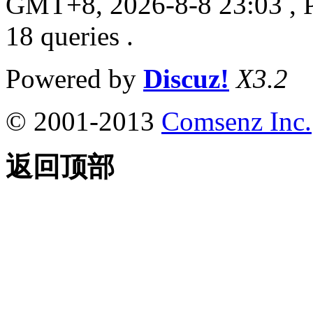
GMT+8, 2026-8-8 23:03
, 
18 queries .
Powered by
Discuz!
X3.2
© 2001-2013
Comsenz Inc.
返回顶部