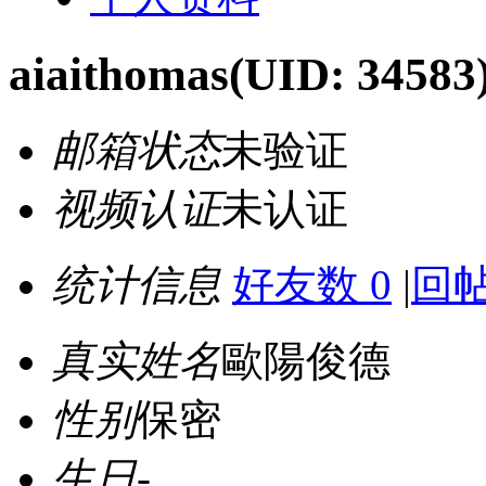
aiaithomas
(UID: 34583
邮箱状态
未验证
视频认证
未认证
统计信息
好友数 0
|
回帖
真实姓名
歐陽俊德
性别
保密
生日
-