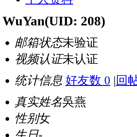
WuYan
(UID: 208)
邮箱状态
未验证
视频认证
未认证
统计信息
好友数 0
|
回帖
真实姓名
吳燕
性别
女
生日
-