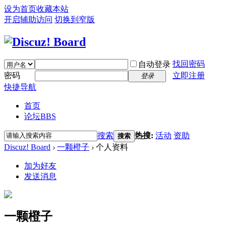
设为首页
收藏本站
开启辅助访问
切换到窄版
找回密码
自动登录
密码
立即注册
登录
快捷导航
首页
论坛
BBS
搜索
热搜:
活动
资助
搜索
Discuz! Board
›
一颗橙子
›
个人资料
加为好友
发送消息
一颗橙子