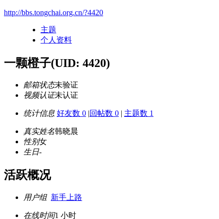
http://bbs.tongchai.org.cn/?4420
主题
个人资料
一颗橙子
(UID: 4420)
邮箱状态
未验证
视频认证
未认证
统计信息
好友数 0
|
回帖数 0
|
主题数 1
真实姓名
韩晓晨
性别
女
生日
-
活跃概况
用户组
新手上路
在线时间
1 小时