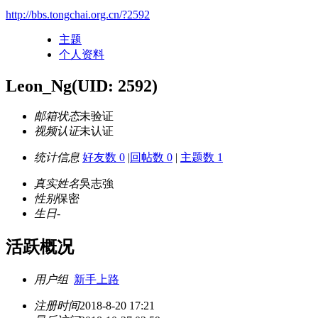
http://bbs.tongchai.org.cn/?2592
主题
个人资料
Leon_Ng
(UID: 2592)
邮箱状态
未验证
视频认证
未认证
统计信息
好友数 0
|
回帖数 0
|
主题数 1
真实姓名
吳志強
性别
保密
生日
-
活跃概况
用户组
新手上路
注册时间
2018-8-20 17:21