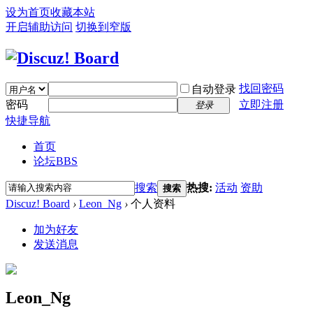
设为首页
收藏本站
开启辅助访问
切换到窄版
找回密码
自动登录
密码
立即注册
登录
快捷导航
首页
论坛
BBS
搜索
热搜:
活动
资助
搜索
Discuz! Board
›
Leon_Ng
›
个人资料
加为好友
发送消息
Leon_Ng