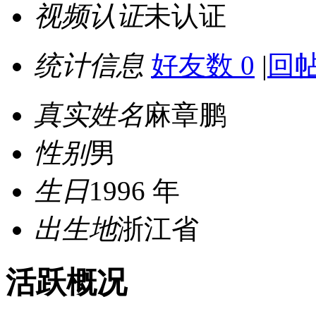
视频认证
未认证
统计信息
好友数 0
|
回帖
真实姓名
麻章鹏
性别
男
生日
1996 年
出生地
浙江省
活跃概况