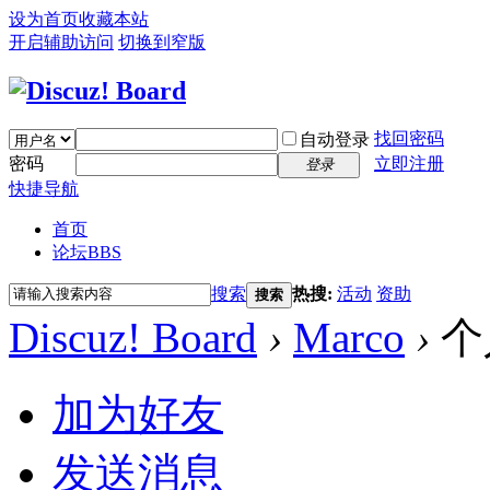
设为首页
收藏本站
开启辅助访问
切换到窄版
找回密码
自动登录
密码
立即注册
登录
快捷导航
首页
论坛
BBS
搜索
热搜:
活动
资助
搜索
Discuz! Board
›
Marco
›
个
加为好友
发送消息