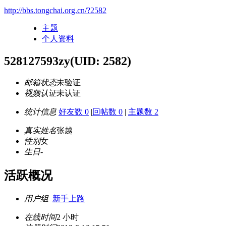
http://bbs.tongchai.org.cn/?2582
主题
个人资料
528127593zy
(UID: 2582)
邮箱状态
未验证
视频认证
未认证
统计信息
好友数 0
|
回帖数 0
|
主题数 2
真实姓名
张越
性别
女
生日
-
活跃概况
用户组
新手上路
在线时间
2 小时