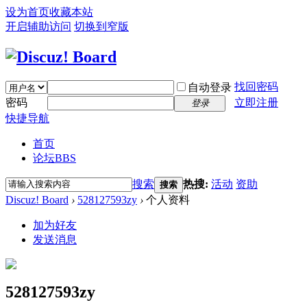
设为首页
收藏本站
开启辅助访问
切换到窄版
找回密码
自动登录
密码
立即注册
登录
快捷导航
首页
论坛
BBS
搜索
热搜:
活动
资助
搜索
Discuz! Board
›
528127593zy
›
个人资料
加为好友
发送消息
528127593zy