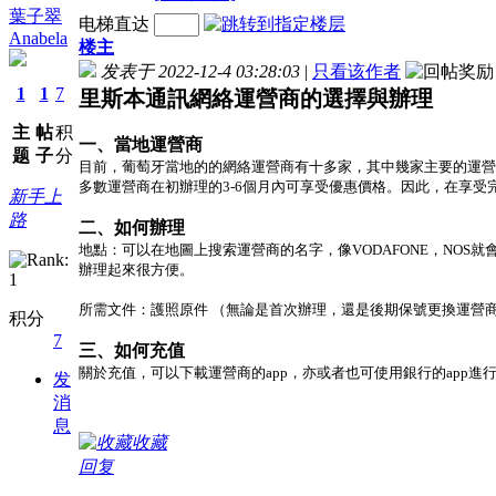
葉子翠
电梯直达
Anabela
楼主
发表于 2022-12-4 03:28:03
|
只看该作者
1
1
7
里斯本通訊網絡運營商的選擇與辦理
主
帖
积
一、當地運營商
题
子
分
目前，葡萄牙當地的的網絡運營商有十多家，其中幾家主要的運營商分
多數運營商在初辦理的3-6個月內可享受優惠價格。因此，在享
新手上
路
二、如何辦理
地點：可以在地圖上搜索運營商的名字，像VODAFONE，NOS就會有單獨開設
辦理起來很方便。
所需文件：護照原件 （無論是首次辦理，還是後期保號更換運營
积分
7
三、如何充值
關於充值，可以下載運營商的app，亦或者也可使用銀行的app進
发
消
息
收藏
回复