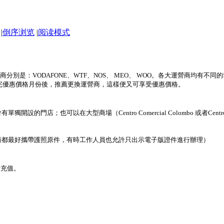
|
倒序浏览
|
阅读模式
別是：VODAFONE、WTF、NOS、 MEO、 WOO。各大運營商均有不
受完優惠價格月份後，推薦更換運營商，這樣便又可享受優惠價格。
的門店；也可以在大型商場（Centro Comercial Colombo 或者Centro 
商都最好攜帶護照原件，有時工作人員也允許只出示電子版證件進行辦理）
行充值。