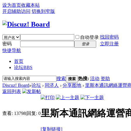
设为首页
收藏本站
开启辅助访问
切换到窄版
找回密码
自动登录
密码
立即注册
登录
快捷导航
首页
论坛
BBS
搜索
热搜:
活动
资助
搜索
Discuz! Board
»
论坛
›
同济人
›
分享图地
›
里斯本通訊網絡運營
返回列表
里斯本通訊網絡運營
查看:
13798
|
回复:
0
[复制链接]