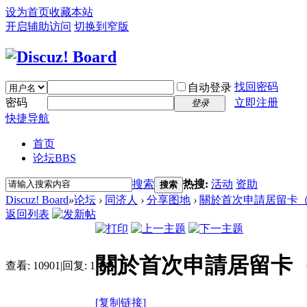
设为首页
收藏本站
开启辅助访问
切换到窄版
找回密码
自动登录
密码
立即注册
登录
快捷导航
首页
论坛
BBS
搜索
热搜:
活动
资助
搜索
Discuz! Board
»
论坛
›
同济人
›
分享图地
›
關於首次申請居留卡（網上預約
返回列表
關於首次申請居留卡（網上
查看:
10901
|
回复:
1
[复制链接]