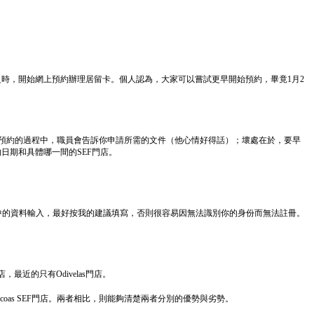
6個月之時，開始網上預約辦理居留卡。個人認為，大家可以嘗試更早開始預約，畢竟1月2
；在預約的過程中，職員會告訴你申請所需的文件（他心情好得話）；壞處在於，要早
日期和具體哪一間的SEF門店。
中的資料輸入，最好按我的建議填寫，否則很容易因無法識別你的身份而無法註冊。
最近的只有Odivelas門店。
Picoas SEF門店。兩者相比，則能夠清楚兩者分別的優勢與劣勢。