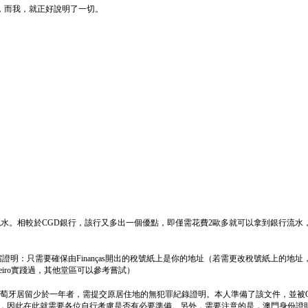
，而我，就正好說明了一切。
戶的流水。相較於CGD銀行，該行又多出一個優點，即僅需花費2歐多就可以拿到銀行流水，
明：只需要確保由Finanças開出的稅號紙上是你的地址（若需更改稅號紙上的地址，
de Areeiro實踐過，其他堂區可以參考嘗試）
，在葡萄牙居留少於一年者，需提交原居住地的無犯罪紀錄證明。本人準備了該文件，並被O
的文件，因此在此就需要各位自行考慮是否有必要準備。另外，需要注意的是，澳門身份證