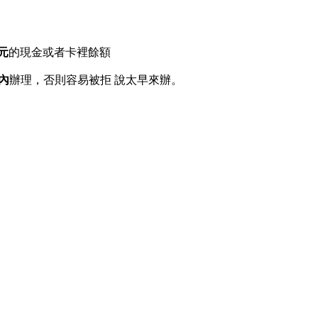
元
的現金或者卡裡餘額
內
辦理，否則容易被拒 說太早來辦。