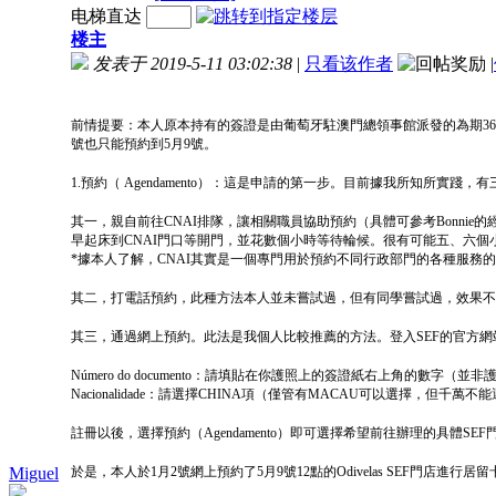
电梯直达
楼主
发表于 2019-5-11 03:02:38
|
只看该作者
|
前情提要：本人原本持有的簽證是由葡萄牙駐澳門總領事館派發的為期365天的
號也只能預約到5月9號。
1.預約（ Agendamento）：這是申請的第一步。目前據我所知所實踐
其一，親自前往CNAI排隊，讓相關職員協助預約（具體可參考Bonn
早起床到CNAI門口等開門，並花數個小時等待輪候。很有可能五、六個
*據本人了解，CNAI其實是一個專門用於預約不同行政部門的各種服務
其二，打電話預約，此種方法本人並未嘗試過，但有同學嘗試過，效果不
其三，通過網上預約。此法是我個人比較推薦的方法。登入SEF的官方網
Número do documento：請填貼在你護照上的簽證紙右上角的數
Nacionalidade：請選擇CHINA項（僅管有MACAU可以選擇，但千萬
註冊以後，選擇預約（Agendamento）即可選擇希望前往辦理的具體S
Miguel
於是，本人於1月2號網上預約了5月9號12點的Odivelas SEF門店進