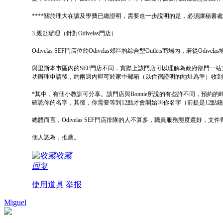
****關於理大在讀及學費已繳證明，需要進一步說明的是，必須讓秘書
3.親赴辦理（針對Odivelas門店）
Odivelas SEF門店位於Odivelas郊區的綜合型Outlets商場內，
與里斯本市區內的SEF門店不同，實際上該門店可以理解為政府部門一
功辦理申請後，約兩週內即可於家中郵箱（以住宿證明的地址為準）收到
*其中，有個小教訓可分享。該門店與Bonnie所說的有些許不同，預
確認你的名字，其後，你需要等到12點才會開始叫你名字（前提是12
總體而言，Odivelas SEF門店排隊的人不算多，職員服務態度還
個人認為，推薦。
收藏
回复
使用道具
举报
Miguel