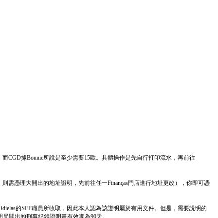
而CGD據Bonnie所說是至少需要15歐。具體操作是先自行打印流水，再前往
則需憑理大開出的地址證明，先前往任一Finanças門店進行地址更改），你即可憑
dielas的SEF職員所收取，因此本人認為該證明屬於有用文件。但是，需要說明的
明局開出的刑事紀錄證明書有效期為90天。