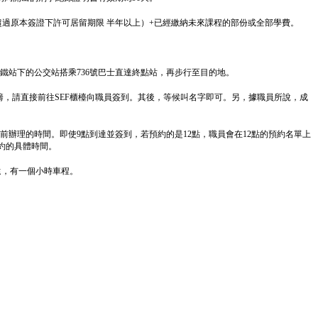
超過原本簽證下許可居留期限 半年以上）+已經繳納未來課程的部份或全部學費。
Grande地鐵站下的公交站搭乘736號巴士直達終點站，再步行至目的地。
籌，請直接前往SEF櫃檯向職員簽到。其後，等候叫名字即可。另，據職員所說，成
前辦理的時間。即使9點到達並簽到，若預約的是12點，職員會在12點的預約名單上
約的具體時間。
遠，有一個小時車程。