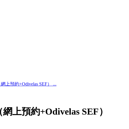
+Odivelas SEF） ...
預約+Odivelas SEF）