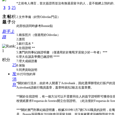
*之前有人傳言，首次簽證而並沒有換過居留卡的人，是不能網上預約的
3
5
25
主
帖
积
2.文件準備（針對Odivelas門店）
题
子
分
此部份請同時參考Bonnie貼
新手上
1.兩張照片（僅適用於Odivelas）
路
2.護照
3.銀行流水 *
4.住宿證明 **
5.澳門的刑事紀錄證明書 （僅適用於於葡萄牙居留少於一年者）***
6.理大在讀及學費已繳證明 ****
积分
7.理大成績證書
25
8.保險
9.同濟資助說明
发
10.打印預約單
消
*關於銀行流水，由於本人開通了Activobank，因此選擇辦理此行賬
息
Activobank請銀行職員蓋章，蓋章時就扣2歐左右蓋章費。
**關於住宿證明 ，有一個方法可以不需要同住人的簽字證明即可獲得住宿證
稅號紙要求Frequesia de Areeiro開立住宿證明。（此法僅於Frequesia 
***關於澳門刑事紀錄證明書，根據2019年1月7號CNAI職員的說明
是，Bonnie等同學在2018年申請居留卡時，並沒有被要求該種類型