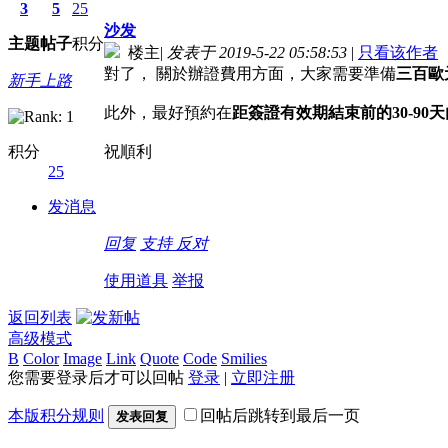
3
5
25
沙发
主题
帖子
积分
楼主
|
发表于 2019-5-22 05:58:53
|
只看该作者
對了， 關於辦證費用方面，大家需要準備
三百歐
新手上路
此外，最好預約在
距簽證有效期結束前的30-90天
积分
祝順利
25
发消息
回复
支持
反对
使用道具
举报
返回列表
高级模式
B
Color
Image
Link
Quote
Code
Smilies
您需要登录后才可以回帖
登录
|
立即注册
本版积分规则
回帖后跳转到最后一页
发表回复