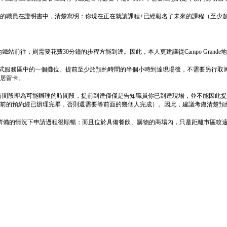
處的職員在證明書中，清楚寫明：你現在正在就讀課程+已經報名了未來的課程（至少
若從Odivelas地鐵站前往，則需要花費30分鐘的步程方能到達。因此，本人更建議從Campo 
站式服務區中的一個攤位。提前至少於預約時間的半個小時到達現場後，不需要另行取
居留卡。
約的時間段即為可能辦理的時間段，提前到達僅僅是告知職員你已到達現場，並不能因此提
點鐘前的預約經已辦理完畢，否則還需要等前面的幾個人完成）。因此，建議考慮清楚預
好，文件齊備的情況下申請過程很順暢；而且位於具備餐飲、購物的商場內，只是距離市區較