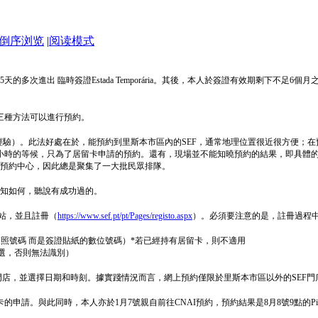
倒序浏览
|
阅读模式
多次進出 臨時簽證Estada Temporária。其後，本人於簽證有效期剩下不足
，有三種方法可以進行預約。
ie的經驗）。此法好處在於，能預約到里斯本市區內的SEF，通常地理位置很近很方便
小時的等候，只為了居留卡申請的預約。還有，現場並不能知曉預約的結果，即具體的
的預約中心，因此總是聚集了一大批民眾排隊。
知如何，聽說有成功過的。
站，並且註冊（
https://www.sef.pt/pt/Pages/registo.aspx
）。必須要注意的是，註冊過程
字（並非護照號碼 而是簽證貼紙的數位號碼）*若已經持有居留卡，則不適用
不能選，否則無法識別）
EF門店，並選擇日期和時刻。據實踐情況而言，網上預約僅限於里斯本市區以外的SEF門店，
行居留卡的申請。與此同時，本人亦於1月7號親自前往CNAI預約，預約結果是8月8號9點的